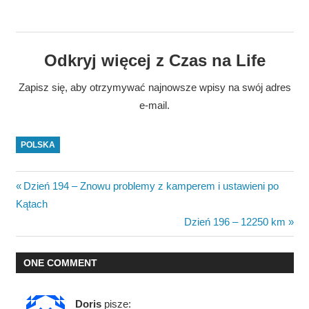
Odkryj więcej z Czas na Life
Zapisz się, aby otrzymywać najnowsze wpisy na swój adres
e-mail.
POLSKA
Nawigacja
Previous
Dzień 194 – Znowu problemy z kamperem i ustawieni po
Post:
Kątach
wpisu
Next
Dzień 196 – 12250 km
Post:
ONE COMMENT
Doris
pisze: