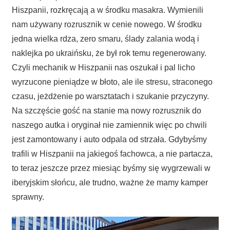
Hiszpanii, rozkręcają a w środku masakra. Wymienili
nam używany rozrusznik w cenie nowego. W środku
jedna wielka rdza, zero smaru, ślady zalania wodą i
naklejka po ukraińsku, że był rok temu regenerowany.
Czyli mechanik w Hiszpanii nas oszukał i pal licho
wyrzucone pieniądze w błoto, ale ile stresu, straconego
czasu, jeżdżenie po warsztatach i szukanie przyczyny.
Na szczęście gość na stanie ma nowy rozrusznik do
naszego autka i oryginał nie zamiennik więc po chwili
jest zamontowany i auto odpala od strzała. Gdybyśmy
trafili w Hiszpanii na jakiegoś fachowca, a nie partacza,
to teraz jeszcze przez miesiąc byśmy się wygrzewali w
iberyjskim słońcu, ale trudno, ważne że mamy kamper
sprawny.