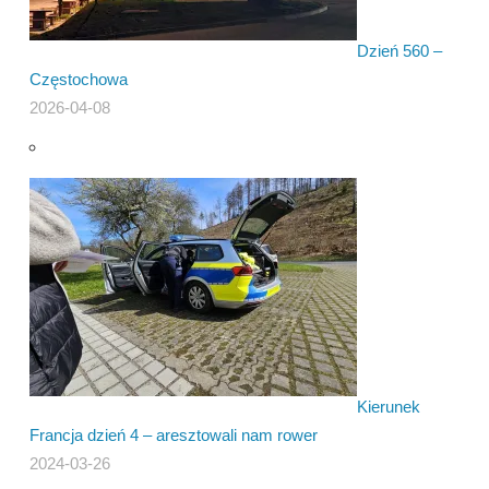
Dzień 560 –
Częstochowa
2026-04-08
Kierunek
Francja dzień 4 – aresztowali nam rower
2024-03-26