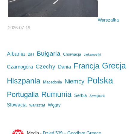
Warszafka
2026-07-19
Bułgaria
Albania
BiH
Chorwacja
ciekawostki
Francja
Grecja
Czechy
Czarnogóra
Dania
Polska
Hiszpania
Niemcy
Macedonia
Rumunia
Portugalia
Serbia
Szwajcaria
Słowacja
Węgry
warsztat
Modin
-
Dzień 539 – Goodbye Greece