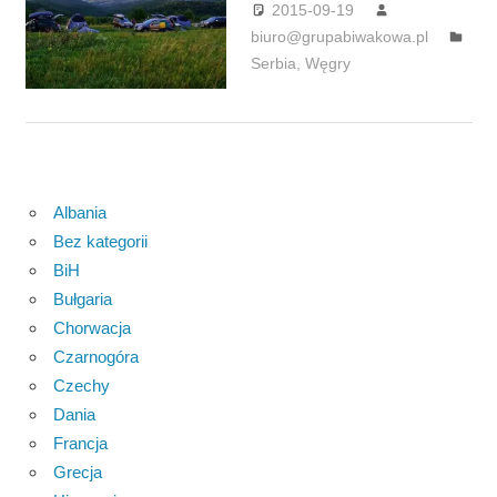
2015-09-19
biuro@grupabiwakowa.pl
Serbia
,
Węgry
Albania
Bez kategorii
BiH
Bułgaria
Chorwacja
Czarnogóra
Czechy
Dania
Francja
Grecja