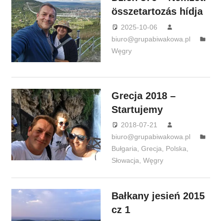
összetartozás hídja
2025-10-06
biuro@grupabiwakowa.pl
Węgry
Grecja 2018 –
Startujemy
2018-07-21
biuro@grupabiwakowa.pl
Bułgaria
,
Grecja
,
Polska
,
Słowacja
,
Węgry
Bałkany jesień 2015
cz 1