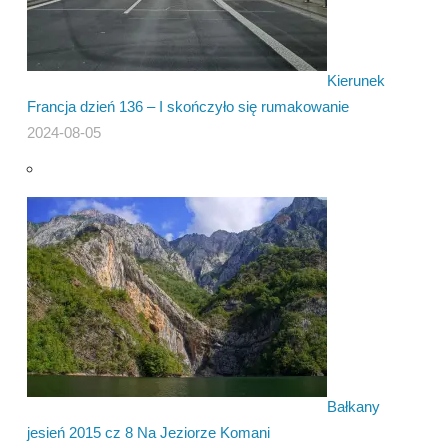
Kierunek
Francja dzień 136 – I skończyło się rumakowanie
2024-08-05
Bałkany
jesień 2015 cz 8 Na Jeziorze Komani