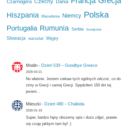
Francja
Grecja
Czechy
Czarnogóra
Dania
Polska
Hiszpania
Niemcy
Macedonia
Rumunia
Portugalia
Serbia
Szwajcaria
Słowacja
Węgry
warsztat
Modin
-
Dzień 539 – Goodbye Greece
2026-03-21
No właśnie. Jestem ciekaw tych ogólnych odczuć, co do
zimy w Grecji i samej Grecji. Spędziłem 150 dni tej
jesieni…
Mieszki
-
Dzień 480 – Chalkida
2026-01-19
Super, bardzo fajny obszerny opis i dużo zdjęć, prawie
się czuję jakbym tam był :)