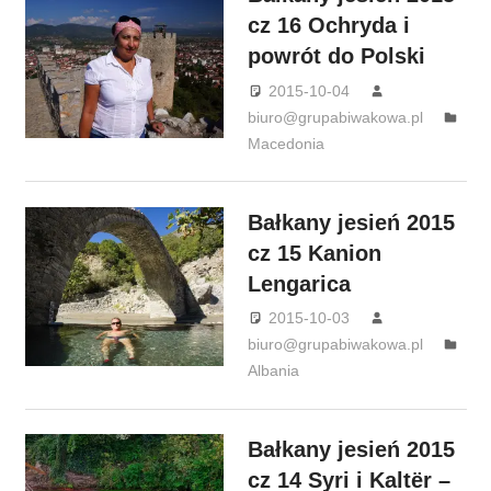
cz 16 Ochryda i
powrót do Polski
2015-10-04
biuro@grupabiwakowa.pl
Macedonia
Bałkany jesień 2015
cz 15 Kanion
Lengarica
2015-10-03
biuro@grupabiwakowa.pl
Albania
Bałkany jesień 2015
cz 14 Syri i Kaltër –