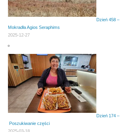
Dzień 458 –
Mokradła Agios Seraphims
2025-12-27
Dzień 174 –
Poszukiwanie części
2025-03-18