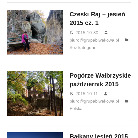
Czeski Raj – jesień
2015 cz. 1
2015-10-30
biuro@grupabiwakowa.pl
Bez kategorii
Pogórze Wałbrzyskie
październik 2015
2015-10-11
biuro@grupabiwakowa.pl
Polska
Bałkany jesień 2015