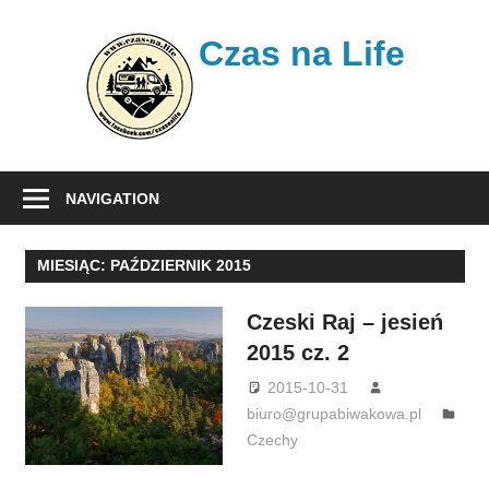
Skip
to
Czas na Life
content
Jest
to
NAVIGATION
nasz
dziennik
MIESIĄC:
PAŹDZIERNIK 2015
podróży,
w
Czeski Raj – jesień
którym
2015 cz. 2
opisujemy
nasze
2015-10-31
biuro@grupabiwakowa.pl
wojaże.
Czechy