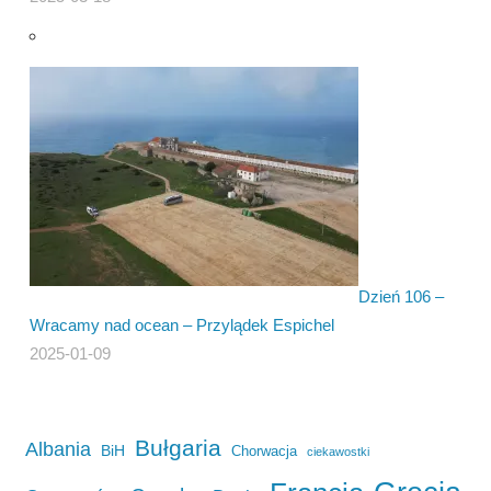
Dzień 106 –
Wracamy nad ocean – Przylądek Espichel
2025-01-09
Bułgaria
Albania
BiH
Chorwacja
ciekawostki