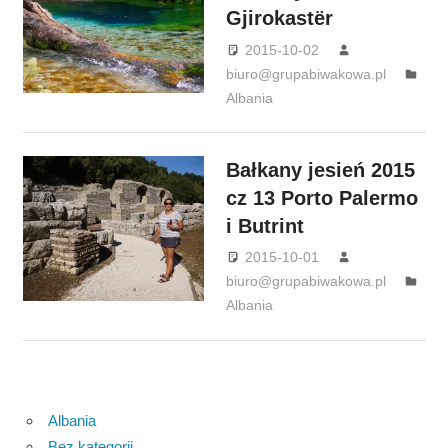
Gjirokastër
2015-10-02
biuro@grupabiwakowa.pl
Albania
Bałkany jesień 2015
cz 13 Porto Palermo
i Butrint
2015-10-01
biuro@grupabiwakowa.pl
Albania
Albania
Bez kategorii