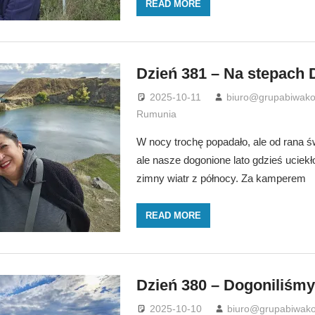
READ MORE
Dzień 381 – Na stepach
2025-10-11
biuro@grupabiwako
Rumunia
W nocy trochę popadało, ale od rana św
ale nasze dogonione lato gdzieś uciekło
zimny wiatr z północy. Za kamperem
READ MORE
Dzień 380 – Dogoniliśmy
2025-10-10
biuro@grupabiwako