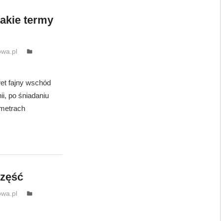
takie termy
wa.pl
et fajny wschód
ii, po śniadaniu
ometrach
część
wa.pl