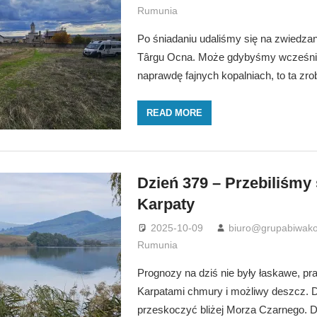
Rumunia
Po śniadaniu udaliśmy się na zwiedzani
Târgu Ocna. Może gdybyśmy wcześniej
naprawdę fajnych kopalniach, to ta zro
READ MORE
Dzień 379 – Przebiliśmy 
Karpaty
2025-10-09
biuro@grupabiwako
Rumunia
Prognozy na dziś nie były łaskawe, pr
Karpatami chmury i możliwy deszcz. D
przeskoczyć bliżej Morza Czarnego. Dl