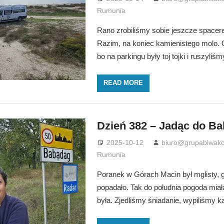
Rumunia
Rano zrobiliśmy sobie jeszcze spacer
Razim, na koniec kamienistego molo. 
bo na parkingu były toj tojki i ruszyliśm
READ MORE
Dzień 382 – Jadąc do B
2025-10-12
biuro@grupabiwako
Rumunia
Poranek w Górach Macin był mglisty, 
popadało. Tak do południa pogoda miała
była. Zjedliśmy śniadanie, wypiliśmy 