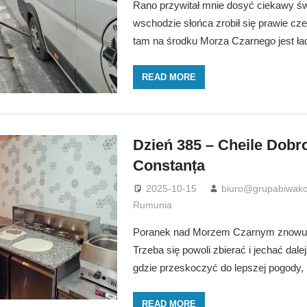
Rano przywitał mnie dosyć ciekawy św
wschodzie słońca zrobił się prawie cze
tam na środku Morza Czarnego jest ła
READ MORE
Dzień 385 – Cheile Dobro
Constanța
2025-10-15
biuro@grupabiwako
Rumunia
Poranek nad Morzem Czarnym znowu
Trzeba się powoli zbierać i jechać dale
gdzie przeskoczyć do lepszej pogody, 
READ MORE