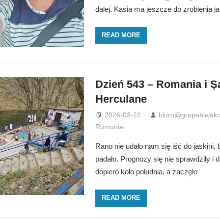
dalej. Kasia ma jeszcze do zrobienia ja
READ MORE
Dzień 543 – Romania i Ș
Herculane
2026-03-22
biuro@grupabiwako
Rumunia
Rano nie udało nam się iść do jaskini,
padało. Prognozy się nie sprawdziły i 
dopiero koło południa, a zaczęło
READ MORE