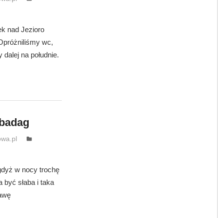
ek nad Jezioro
Opróżniliśmy wc,
y dalej na południe.
abadag
wa.pl
gdyż w nocy trochę
 być słaba i taka
kawę