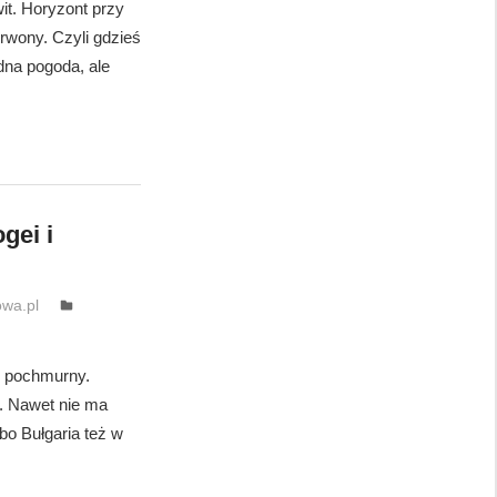
it. Horyzont przy
rwony. Czyli gdzieś
dna pogoda, ale
gei i
wa.pl
 pochmurny.
j. Nawet nie ma
bo Bułgaria też w