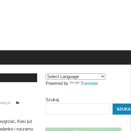
Powered by
Translate
Szukaj
wa.pl
SZUKA
ygrzać, Kasi już
iadanko i ruszamy