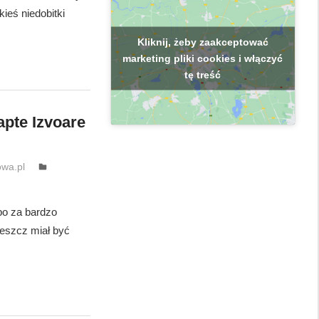
kieś niedobitki
Kliknij, żeby zaakceptować
marketing pliki cookies i włączyć
tę treść
apte Izvoare
wa.pl
 bo za bardzo
deszcz miał być