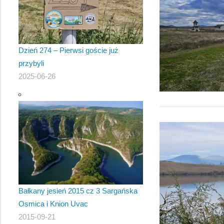
Dzień 274 – Pierwsi goście już
przybyli
2025-06-26
Bałkany jesień 2015 cz 3 Sargańska
Osmica i Knion Uvac
2015-09-21