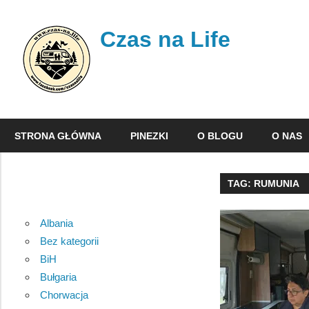
Skip
to
Czas na Life
content
Jest
to
STRONA GŁÓWNA
PINEZKI
O BLOGU
O NAS
nasz
dziennik
podróży,
TAG:
RUMUNIA
w
którym
Albania
opisujemy
Bez kategorii
nasze
BiH
wojaże.
Bułgaria
Chorwacja