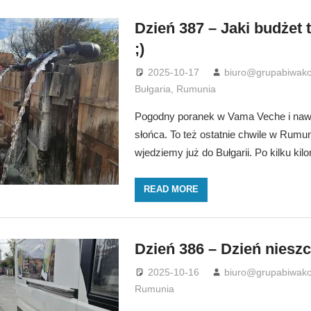
Dzień 387 – Jaki budżet 
;)
2025-10-17
biuro@grupabiwako
Bułgaria
,
Rumunia
Pogodny poranek w Vama Veche i naw
słońca. To też ostatnie chwile w Rumun
wjedziemy już do Bułgarii. Po kilku kil
READ MORE
Dzień 386 – Dzień niesz
2025-10-16
biuro@grupabiwako
Rumunia