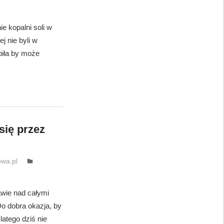
e kopalni soli w
 nie byli w
biła by może
się przez
wa.pl
awie nad całymi
o dobra okazja, by
atego dziś nie