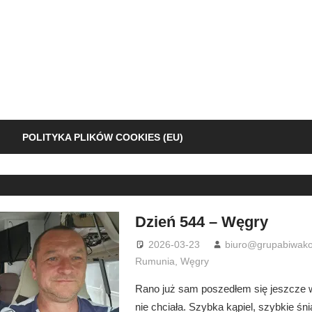
POLITYKA PLIKÓW COOKIES (EU)
Dzień 544 – Węgry
2026-03-23
biuro@grupabiwako
Rumunia
,
Węgry
Rano już sam poszedłem się jeszcze w
nie chciała. Szybka kąpiel, szybkie śn