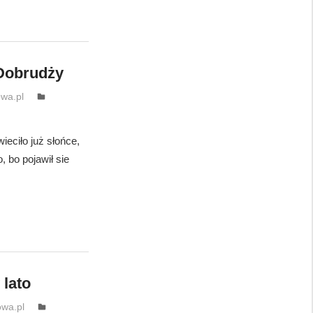
 Dobrudży
wa.pl
ieciło już słońce,
, bo pojawił sie
 lato
wa.pl