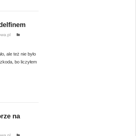
delfinem
wa.pl
o, ale też nie było
Szkoda, bo liczyłem
rze na
wa.pl