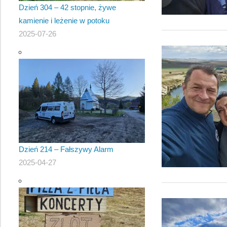
Dzień 304 – 42 stopnie, żywe
kamienie i leżenie w potoku
2025-07-26
Dzień 214 – Fałszywy Alarm
2025-04-27