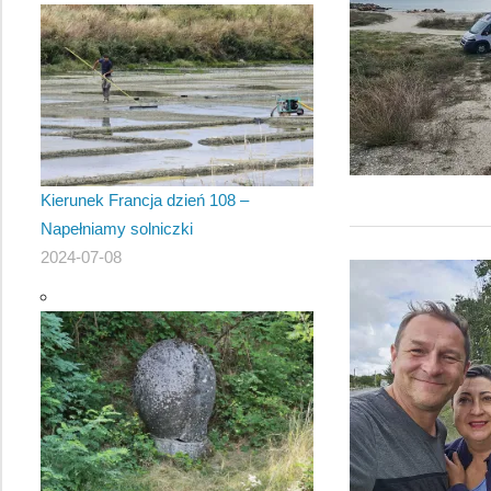
Kierunek Francja dzień 108 –
Napełniamy solniczki
2024-07-08