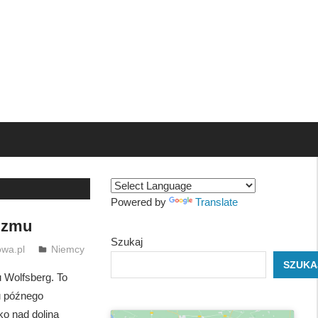
Powered by
Translate
zizmu
Szukaj
wa.pl
Niemcy
SZUKA
 Wolfsberg. To
u późnego
ko nad doliną