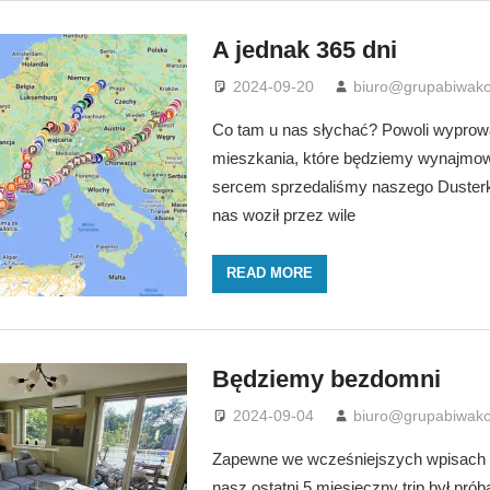
A jednak 365 dni
2024-09-20
biuro@grupabiwako
Co tam u nas słychać? Powoli wyprow
mieszkania, które będziemy wynajmow
sercem sprzedaliśmy naszego Dusterka
nas woził przez wile
READ MORE
Będziemy bezdomni
2024-09-04
biuro@grupabiwako
Zapewne we wcześniejszych wpisach w
nasz ostatni 5 miesięczny trip był pr