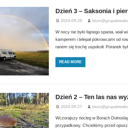
Dzień 3 – Saksonia i pie
2024-09-28
biuro@grupabiwako
W nocy nie było fajnego spania, wiał wia
kamperem i telepał pokrowcami od row
ranem się trochę uspokoił. Poranek by
READ MORE
Dzień 2 – Ten las nas wy
2024-09-27
biuro@grupabiwako
Wczorajszy nocleg w Borach Dolnośląs
przypadkowy. Chcieliśmy przed opusz