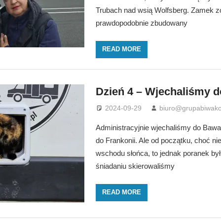
Trubach nad wsią Wolfsberg. Zamek zo
prawdopodobnie zbudowany
READ MORE
Dzień 4 – Wjechaliśmy d
2024-09-29
biuro@grupabiwako
Administracyjnie wjechaliśmy do Bawari
do Frankonii. Ale od początku, choć ni
wschodu słońca, to jednak poranek był
śniadaniu skierowaliśmy
READ MORE