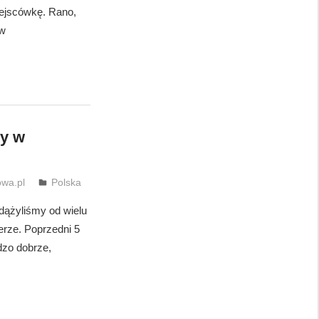
ejscówkę. Rano,
 w
my w
wa.pl
Polska
 dążyliśmy od wielu
erze. Poprzedni 5
dzo dobrze,