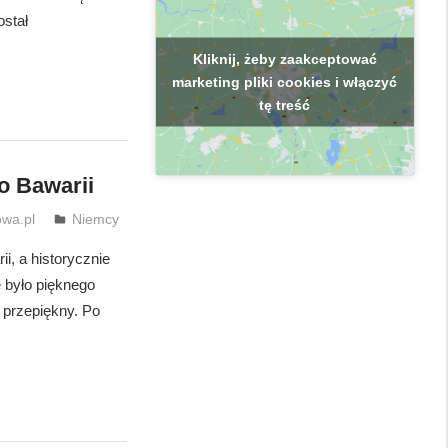
stał
Kliknij, żeby zaakceptować
marketing pliki cookies i włączyć
tę treść
o Bawarii
wa.pl
Niemcy
i, a historycznie
e było pięknego
 przepiękny. Po