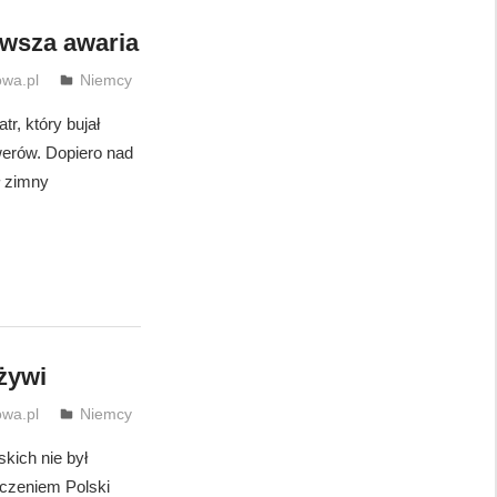
rwsza awaria
wa.pl
Niemcy
tr, który bujał
erów. Dopiero nad
ł zimny
żywi
wa.pl
Niemcy
kich nie był
czeniem Polski