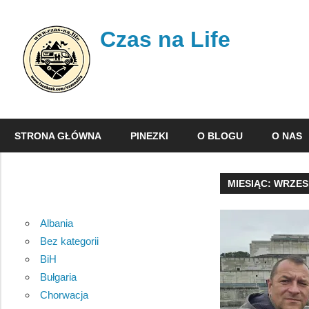
Skip
to
Czas na Life
content
Jest
to
STRONA GŁÓWNA
PINEZKI
O BLOGU
O NAS
nasz
dziennik
podróży,
MIESIĄC:
WRZESI
w
którym
Albania
opisujemy
Bez kategorii
nasze
BiH
wojaże.
Bułgaria
Chorwacja