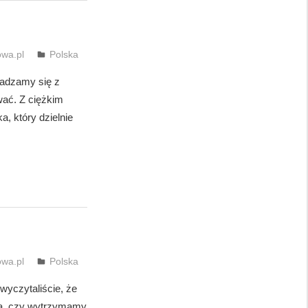
wa.pl
Polska
adzamy się z
ać. Z ciężkim
, który dzielnie
wa.pl
Polska
yczytaliście, że
óbą, czy wytrzymamy