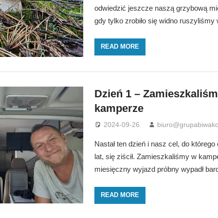
odwiedzić jeszcze naszą grzybową mi
gdy tylko zrobiło się widno ruszyliśmy
READ MORE
Dzień 1 – Zamieszkaliś
kamperze
2024-09-26
biuro@grupabiwako
Nastał ten dzień i nasz cel, do którego
lat, się ziścił. Zamieszkaliśmy w kamp
miesięczny wyjazd próbny wypadł bar
READ MORE