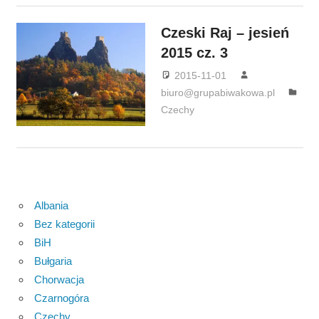
Czeski Raj – jesień
2015 cz. 3
2015-11-01
biuro@grupabiwakowa.pl
Czechy
Albania
Bez kategorii
BiH
Bułgaria
Chorwacja
Czarnogóra
Czechy