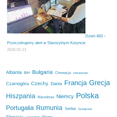
Dzień 483 –
Przeczekujemy alert w Starożytnym Koryncie
2026-01-21
Bułgaria
Albania
BiH
Chorwacja
ciekawostki
Francja
Grecja
Czechy
Czarnogóra
Dania
Polska
Hiszpania
Niemcy
Macedonia
Rumunia
Portugalia
Serbia
Szwajcaria
Słowacja
Węgry