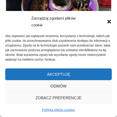
Zarządzaj zgodami plików
cookie
Aby zapewnić jak najlepsze wrażenia, korzystamy z technologii, takich jak
pliki cookie, do przechowywania i/lub uzyskiwania dostępu do informacji o
urządzeniu. Zgoda na te technologie pozwoli nam przetwarzać dane, takie
Wieczorem zaczął się piękny spektakl z zachodzącym
jak zachowanie podczas przeglądania lub unikalne identyfikatory na tej
stronie. Brak wyrażenia zgody lub wycofanie zgody może niekorzystnie
słońcem.
wpłynąć na niektóre cechy i funkcje.
AKCEPTUJĘ
ODMÓW
ZOBACZ PREFERENCJE
Polityka plików cookies