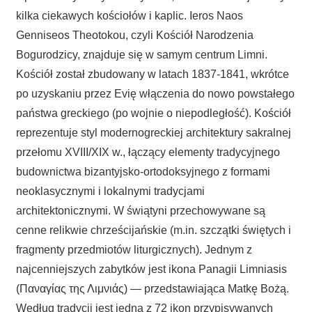
kilka ciekawych kościołów i kaplic. Ieros Naos
Genniseos Theotokou, czyli Kościół Narodzenia
Bogurodzicy, znajduje się w samym centrum Limni.
Kościół został zbudowany w latach 1837-1841, wkrótce
po uzyskaniu przez Evię włączenia do nowo powstałego
państwa greckiego (po wojnie o niepodległość). Kościół
reprezentuje styl modernogreckiej architektury sakralnej
przełomu XVIII/XIX w., łączący elementy tradycyjnego
budownictwa bizantyjsko-ortodoksyjnego z formami
neoklasycznymi i lokalnymi tradycjami
architektonicznymi. W świątyni przechowywane są
cenne relikwie chrześcijańskie (m.in. szczątki świętych i
fragmenty przedmiotów liturgicznych). Jednym z
najcenniejszych zabytków jest ikona Panagii Limniasis
(Παναγίας της Λιμνιάς) — przedstawiająca Matkę Bożą.
Według tradycji jest jedną z 72 ikon przypisywanych