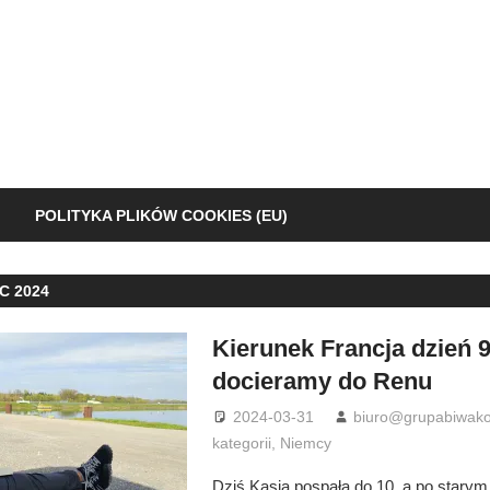
POLITYKA PLIKÓW COOKIES (EU)
C 2024
Kierunek Francja dzień 9
docieramy do Renu
2024-03-31
biuro@grupabiwako
kategorii
,
Niemcy
Dziś Kasia pospała do 10, a po starym