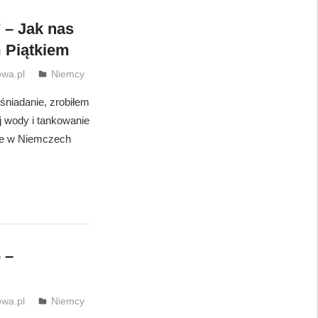
 – Jak nas
m Piątkiem
wa.pl
Niemcy
śniadanie, zrobiłem
j wody i tankowanie
owe w Niemczech
 –
wa.pl
Niemcy