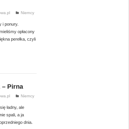
wa.pl
Niemcy
 i ponury.
 mieliśmy opłacony
ękna perełka, czyli
 – Pirna
wa.pl
Niemcy
ię ładny, ale
e spali, a ja
oprzedniego dnia.