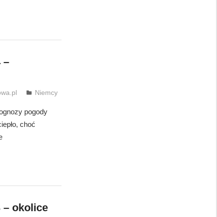
 –
wa.pl
Niemcy
Prognozy pogody
iepło, choć
e
 – okolice