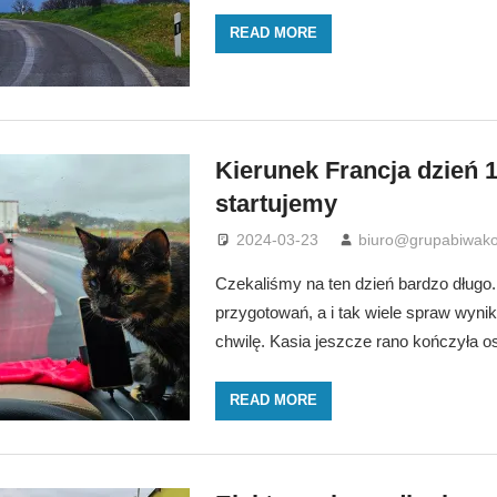
READ MORE
Kierunek Francja dzień 1
startujemy
2024-03-23
biuro@grupabiwako
Czekaliśmy na ten dzień bardzo długo.
przygotowań, a i tak wiele spraw wynik
chwilę. Kasia jeszcze rano kończyła ost
READ MORE