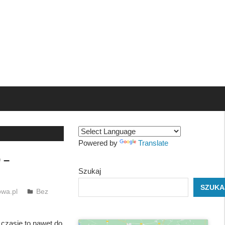
Powered by
Translate
 –
Szukaj
SZUKA
wa.pl
Bez
 czasie to nawet do