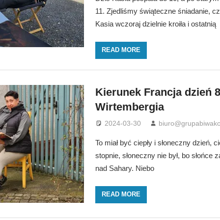
11. Zjedliśmy świąteczne śniadanie, czy
Kasia wczoraj dzielnie kroiła i ostatnią
READ MORE
Kierunek Francja dzień 8
Wirtembergia
2024-03-30
biuro@grupabiwako
To miał być ciepły i słoneczny dzień, ci
stopnie, słoneczny nie był, bo słońce z
nad Sahary. Niebo
READ MORE