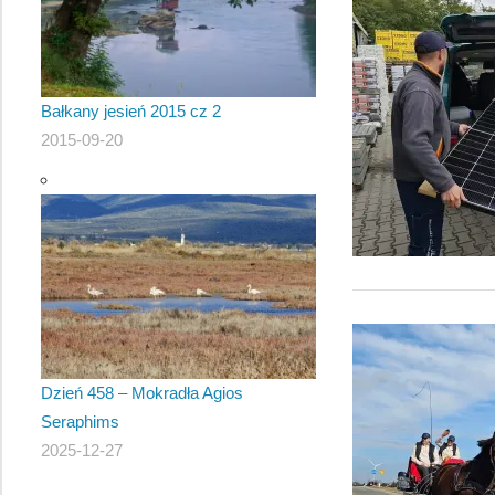
Bałkany jesień 2015 cz 2
2015-09-20
Dzień 458 – Mokradła Agios
Seraphims
2025-12-27