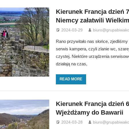
Kierunek Francja dzień 7
Niemcy załatwili Wielki
2024-03-29
biuro@grupabiwako
Rano przywitało nas słońce, zjedliśmy 
serwis kampera, czyli zlanie wc, szare
czystej. Niektóre urządzenia serwis
działają na czas,
READ MORE
Kierunek Francja dzień 6
Wjeżdżamy do Bawarii
2024-03-28
biuro@grupabiwako