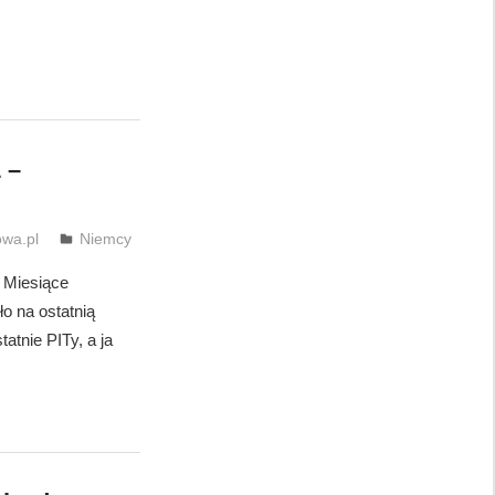
 –
wa.pl
Niemcy
 Miesiące
ło na ostatnią
atnie PITy, a ja