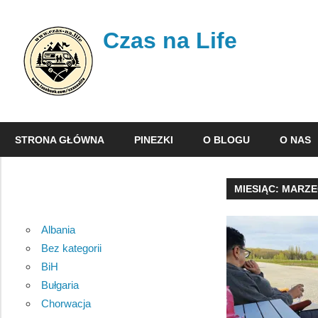
Skip
to
Czas na Life
content
Jest
to
STRONA GŁÓWNA
PINEZKI
O BLOGU
O NAS
nasz
dziennik
podróży,
MIESIĄC:
MARZE
w
którym
Albania
opisujemy
Bez kategorii
nasze
BiH
wojaże.
Bułgaria
Chorwacja