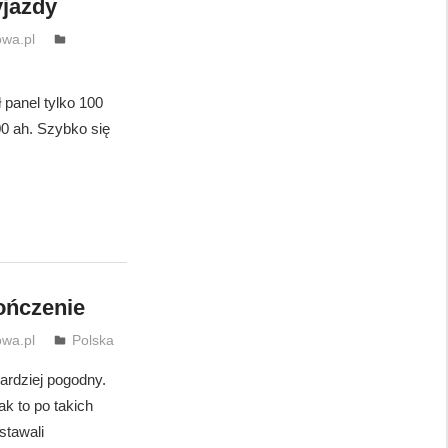
yjazdy
wa.pl
panel tylko 100
0 ah. Szybko się
ończenie
wa.pl
Polska
bardziej pogodny.
ak to po takich
stawali