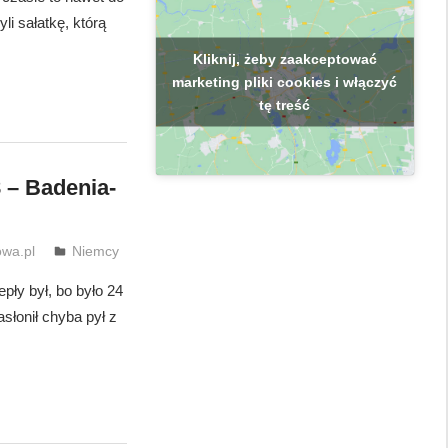
li sałatkę, którą
Kliknij, żeby zaakceptować
marketing pliki cookies i włączyć
tę treść
 – Badenia-
wa.pl
Niemcy
epły był, bo było 24
asłonił chyba pył z