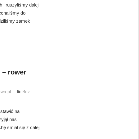
i ruszyliśmy dalej
jechaliśmy do
dziliśmy zamek
 – rower
wa.pl
Bez
stawić na
zyjął nas
hę śmiał się z całej