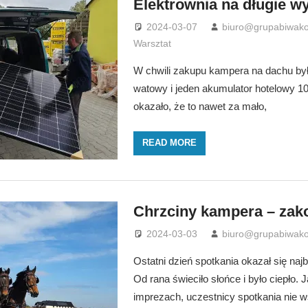
Elektrownia na długie w
2024-03-07
biuro@grupabiwako
Warsztat
W chwili zakupu kampera na dachu był 
watowy i jeden akumulator hotelowy 10
okazało, że to nawet za mało,
READ MORE
Chrzciny kampera – zak
2024-03-03
biuro@grupabiwako
Ostatni dzień spotkania okazał się naj
Od rana świeciło słońce i było ciepło. J
imprezach, uczestnicy spotkania nie w