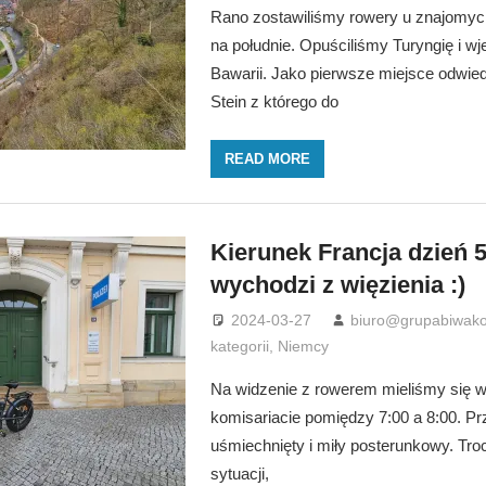
Rano zostawiliśmy rowery u znajomych 
na południe. Opuściliśmy Turyngię i w
Bawarii. Jako pierwsze miejsce odwie
Stein z którego do
READ MORE
Kierunek Francja dzień 5
wychodzi z więzienia :)
2024-03-27
biuro@grupabiwako
kategorii
,
Niemcy
Na widzenie z rowerem mieliśmy się w
komisariacie pomiędzy 7:00 a 8:00. Pr
uśmiechnięty i miły posterunkowy. Troc
sytuacji,