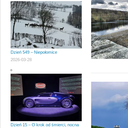
Dzień 549 – Niepołomice
2026-03-28
Dzień 15 – O krok od śmierci, nocna