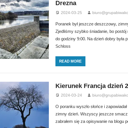
Drezna
2024-03-25
biuro@grupabiwako
Poranek był jeszcze deszczowy, zimny
Zjedliśmy szybko śniadanie, bo postój
do godziny 9:00. Na dzień dobry była pi
Schloss
READ MORE
Kierunek Francja dzień 2
2024-03-24
biuro@grupabiwako
O poranku wyszło słońce i zapowiadał s
zimny dzień. Wszyscy jeszcze smaczni
zabrałem się za opisywanie na blogu p