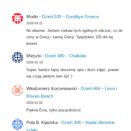
Modin
-
Dzień 539 – Goodbye Greece
2026-03-21
No właśnie. Jestem ciekaw tych ogólnych odczuć, co do
zimy w Grecji i samej Grecji. Spędziłem 150 dni tej
jesieni…
Mieszki
-
Dzień 480 – Chalkida
2026-01-19
Super, bardzo fajny obszerny opis i dużo zdjęć, prawie
się czuję jakbym tam był :)
Włodzimierz Korzeniowski
-
Dzień 464 – Limni i
Rovies Beach
2026-01-02
Piękna Evia, tylko pozazdrościć
Pola B. Kijanska
-
Dzień 308 – Nadal olteńskie
szlaki