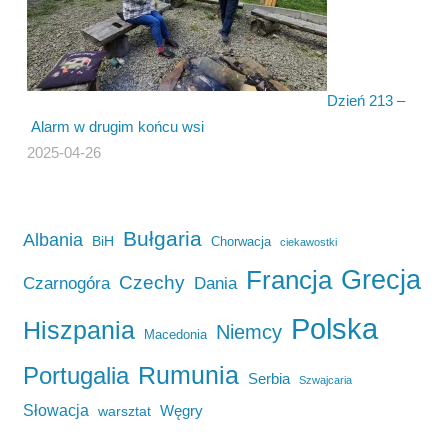
Dzień 213 –
Alarm w drugim końcu wsi
2025-04-26
Bułgaria
Albania
BiH
Chorwacja
ciekawostki
Francja
Grecja
Czechy
Czarnogóra
Dania
Polska
Hiszpania
Niemcy
Macedonia
Rumunia
Portugalia
Serbia
Szwajcaria
Słowacja
Węgry
warsztat