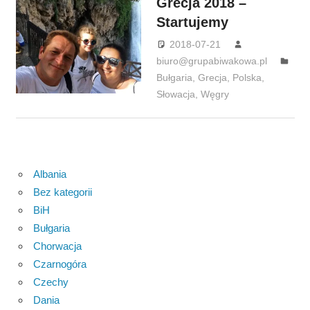
Grecja 2018 –
Startujemy
2018-07-21
biuro@grupabiwakowa.pl
Bułgaria
,
Grecja
,
Polska
,
Słowacja
,
Węgry
Albania
Bez kategorii
BiH
Bułgaria
Chorwacja
Czarnogóra
Czechy
Dania