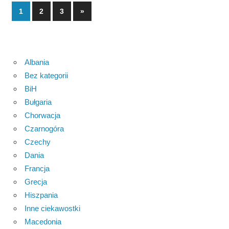
Stronicowanie
Next
1
2
3
»
Posts
wpisów
Albania
Bez kategorii
BiH
Bułgaria
Chorwacja
Czarnogóra
Czechy
Dania
Francja
Grecja
Hiszpania
Inne ciekawostki
Macedonia