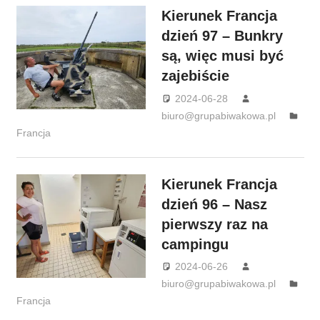
Kierunek Francja
dzień 97 – Bunkry
są, więc musi być
zajebiście
2024-06-28
biuro@grupabiwakowa.pl
Francja
Kierunek Francja
dzień 96 – Nasz
pierwszy raz na
campingu
2024-06-26
biuro@grupabiwakowa.pl
Francja