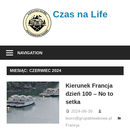
Skip
to
Czas na Life
content
Jest
to
NAVIGATION
nasz
dziennik
MIESIĄC:
CZERWIEC 2024
podróży,
w
Kierunek Francja
którym
dzień 100 – No to
opisujemy
setka
nasze
wojaże.
2024-06-30
biuro@grupabiwakowa.pl
Francja