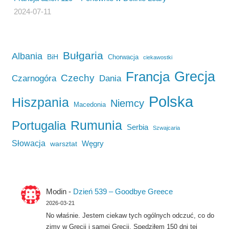
2024-07-11
Bułgaria
Albania
BiH
Chorwacja
ciekawostki
Francja
Grecja
Czechy
Czarnogóra
Dania
Polska
Hiszpania
Niemcy
Macedonia
Rumunia
Portugalia
Serbia
Szwajcaria
Słowacja
Węgry
warsztat
Modin
-
Dzień 539 – Goodbye Greece
2026-03-21
No właśnie. Jestem ciekaw tych ogólnych odczuć, co do
zimy w Grecji i samej Grecji. Spędziłem 150 dni tej