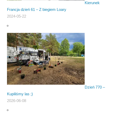
Kierunek
Francja dzień 61 – Z biegiem Loary
2024-05-22
Dzień 770 –
Kupiliśmy las ;)
2026-06-08