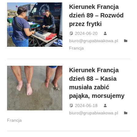
Kierunek Francja
dzień 89 – Rozwód
przez frytki
2024-06-20
biuro@grupabiwakowa.pl
Francja
Kierunek Francja
dzień 88 – Kasia
musiała zabić
pająka, morsujemy
2024-06-18
biuro@grupabiwakowa.pl
Francja