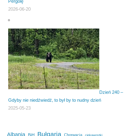
Pergolę
2026-06-20
Dzień 240 –
Gdyby nie niedźwiedź, to był by to nudny dzień
2025-05-23
Bułgaria
Albania
BiH
Chorwacja
ciekawostki