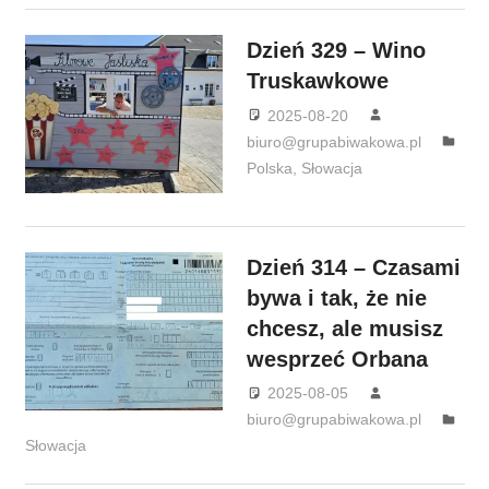
Dzień 329 – Wino
Truskawkowe
2025-08-20
biuro@grupabiwakowa.pl
Polska
,
Słowacja
Dzień 314 – Czasami
bywa i tak, że nie
chcesz, ale musisz
wesprzeć Orbana
2025-08-05
biuro@grupabiwakowa.pl
Słowacja