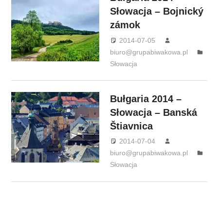
Słowacja – Bojnický
zámok
2014-07-05
biuro@grupabiwakowa.pl
Słowacja
Bułgaria 2014 –
Słowacja – Banská
Štiavnica
2014-07-04
biuro@grupabiwakowa.pl
Słowacja