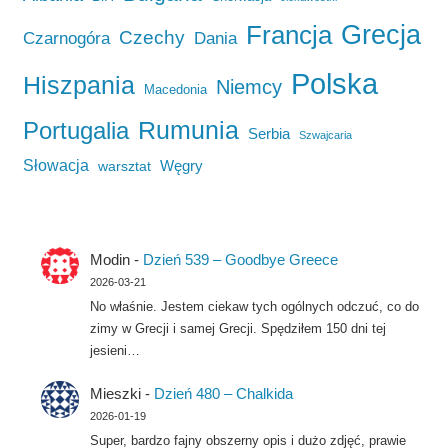
Francja
Grecja
Czechy
Czarnogóra
Dania
Polska
Hiszpania
Niemcy
Macedonia
Rumunia
Portugalia
Serbia
Szwajcaria
Słowacja
Węgry
warsztat
Modin
-
Dzień 539 – Goodbye Greece
2026-03-21
No właśnie. Jestem ciekaw tych ogólnych odczuć, co do
zimy w Grecji i samej Grecji. Spędziłem 150 dni tej
jesieni…
Mieszki
-
Dzień 480 – Chalkida
2026-01-19
Super, bardzo fajny obszerny opis i dużo zdjęć, prawie