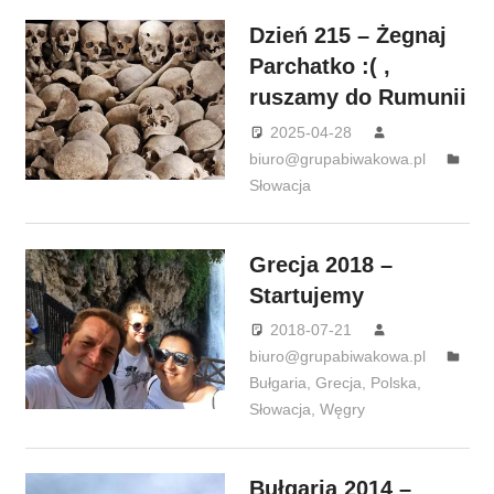
Dzień 215 – Żegnaj
Parchatko :( ,
ruszamy do Rumunii
2025-04-28
biuro@grupabiwakowa.pl
Słowacja
Grecja 2018 –
Startujemy
2018-07-21
biuro@grupabiwakowa.pl
Bułgaria
,
Grecja
,
Polska
,
Słowacja
,
Węgry
Bułgaria 2014 –