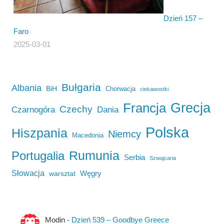
Dzień 157 –
Faro
2025-03-01
Bułgaria
Albania
BiH
Chorwacja
ciekawostki
Francja
Grecja
Czechy
Czarnogóra
Dania
Polska
Hiszpania
Niemcy
Macedonia
Rumunia
Portugalia
Serbia
Szwajcaria
Słowacja
Węgry
warsztat
Modin
-
Dzień 539 – Goodbye Greece