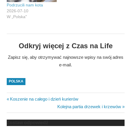
Podrzucili nam kota
2026-07-10
W „Polska"
Odkryj więcej z Czas na Life
Zapisz się, aby otrzymywać najnowsze wpisy na swój adres
e-mail.
POLSKA
Nawigacja
Previous
Koszenie na całego i dzień kurierów
Post:
Next
Kolejna partia drzewek i krzewów
wpisu
Post:
Zostaw odpowiedź