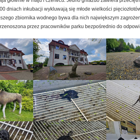
aja głównie w maju i czerwcu. Jedno gniazdo zawiera przecięt
100 dniach inkubacji wykluwają się młode wielkości pięciozłotó
iższego zbiornika wodnego bywa dla nich największym zagrożen
 przenoszona przez pracowników parku bezpośrednio do odpowie