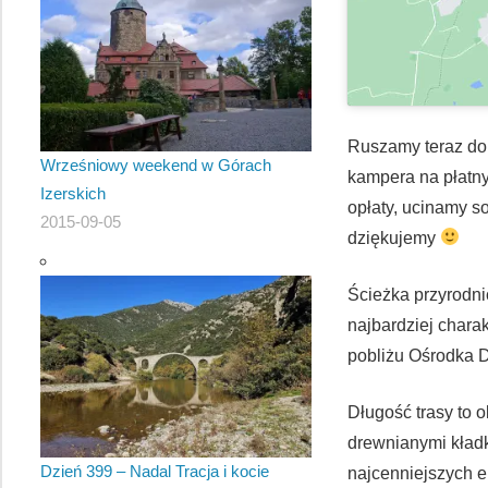
Ruszamy teraz do
Wrześniowy weekend w Górach
kampera na płatny
Izerskich
opłaty, ucinamy 
2015-09-05
dziękujemy
Ścieżka przyrodni
najbardziej chara
pobliżu Ośrodka 
Długość trasy to 
drewnianymi kładk
Dzień 399 – Nadal Tracja i kocie
najcenniejszych e