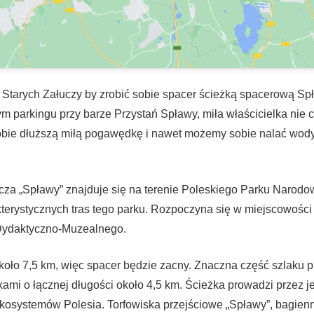
 Starych Załuczy by zrobić sobie spacer ścieżką spacerową S
m parkingu przy barze Przystań Spławy, miła właścicielka nie 
sobie dłuższą miłą pogawędkę i nawet możemy sobie nalać wod
cza „Spławy” znajduje się na terenie Poleskiego Parku Narodow
kterystycznych tras tego parku. Rozpoczyna się w miejscowości
Dydaktyczno-Muzealnego.
około 7,5 km, więc spacer będzie zacny. Znaczna część szlaku 
ami o łącznej długości około 4,5 km. Ścieżka prowadzi przez j
kosystemów Polesia. Torfowiska przejściowe „Spławy”, bagienne