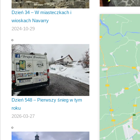
Dzień 34 – W miasteczkach i
wioskach Navarry
2024-10-29
Dzień 548 – Pierwszy śnieg w tym
roku
2026-03-27