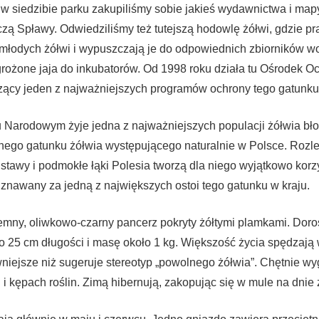
 w siedzibie parku zakupiliśmy sobie jakieś wydawnictwa i mapy
czą Spławy. Odwiedziliśmy też tutejszą hodowlę żółwi, gdzie 
młodych żółwi i wypuszczają je do odpowiednich zbiorników w
rożone jaja do inkubatorów. Od 1998 roku działa tu Ośrodek O
zący jeden z najważniejszych programów ochrony tego gatunku
Narodowym żyje jedna z najważniejszych populacji żółwia bło
ynego gatunku żółwia występującego naturalnie w Polsce. Rozl
e stawy i podmokłe łąki Polesia tworzą dla niego wyjątkowo korz
 uznawany za jedną z największych ostoi tego gatunku w kraju.
emny, oliwkowo-czarny pancerz pokryty żółtymi plamkami. Doro
o 25 cm długości i masę około 1 kg. Większość życia spędzają
niejsze niż sugeruje stereotyp „powolnego żółwia”. Chętnie wy
 i kępach roślin. Zimą hibernują, zakopując się w mule na dnie 