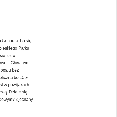
o kampera, bo się
Poleskiego Parku
ię też o
znych. Głównym
 opału bez
oliczna bo 10 zł
st w powijakach.
ową. Dzieje się
rodowym? Zjechany