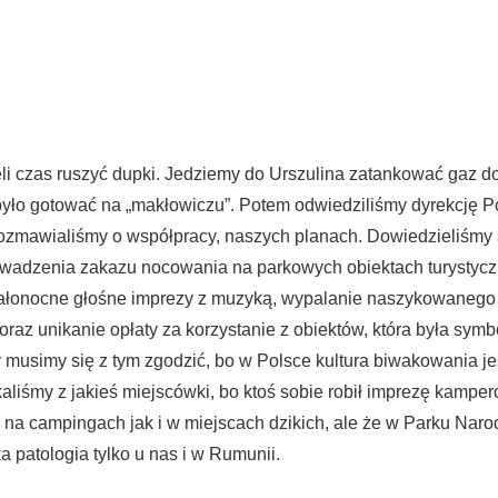
eli czas ruszyć dupki. Jedziemy do Urszulina zatankować gaz d
 było gotować na „makłowiczu”. Potem odwiedziliśmy dyrekcję 
zmawialiśmy o współpracy, naszych planach. Dowiedzieliśmy s
wadzenia zakazu nocowania na parkowych obiektach turystyc
ałonocne głośne imprezy z muzyką, wypalanie naszykowanego
oraz unikanie opłaty za korzystanie z obiektów, która była symb
y musimy się z tym zgodzić, bo w Polsce kultura biwakowania je
kaliśmy z jakieś miejscówki, bo ktoś sobie robił imprezę kamper
 na campingach jak i w miejscach dzikich, ale że w Parku Na
a patologia tylko u nas i w Rumunii.