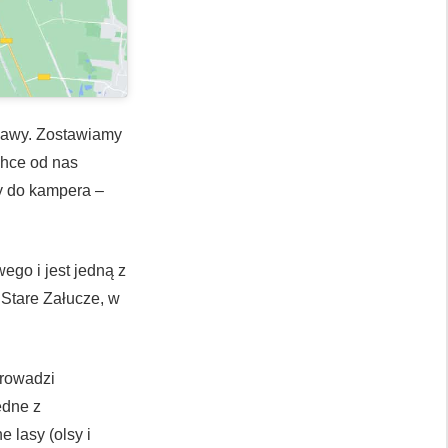
pławy. Zostawiamy
chce od nas
y do kampera –
ego i jest jedną z
 Stare Załucze, w
prowadzi
edne z
 lasy (olsy i