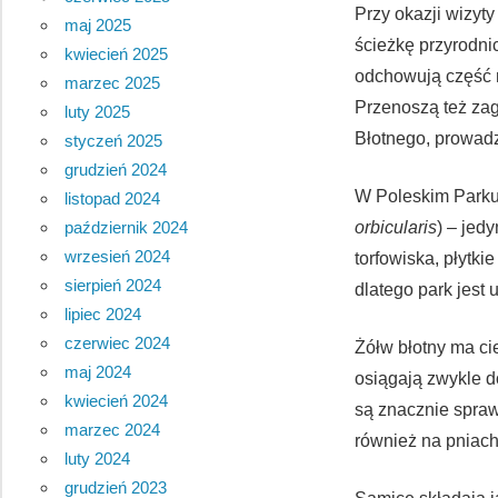
Przy okazji wizyty
maj 2025
ścieżkę przyrodni
kwiecień 2025
odchowują część 
marzec 2025
Przenoszą też zag
luty 2025
Błotnego, prowad
styczeń 2025
grudzień 2024
W Poleskim Parku 
listopad 2024
październik 2024
orbicularis
) – jed
wrzesień 2024
torfowiska, płytki
sierpień 2024
dlatego park jest
lipiec 2024
czerwiec 2024
Żółw błotny ma ci
maj 2024
osiągają zwykle d
kwiecień 2024
są znacznie spraw
marzec 2024
również na pniach
luty 2024
grudzień 2023