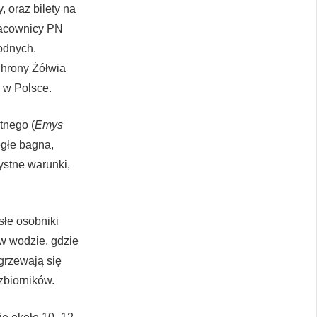
, oraz bilety na
pracownicy PN
odnych.
chrony Żółwia
 w Polsce.
tnego (
Emys
egłe bagna,
ystne warunki,
słe osobniki
 w wodzie, gdzie
grzewają się
zbiorników.