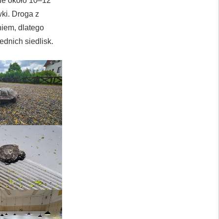
nie około 10–12
wki. Droga z
iem, dlatego
dnich siedlisk.