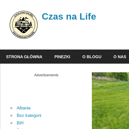
Skip
to
Czas na Life
content
Jest
to
STRONA GŁÓWNA
PINEZKI
O BLOGU
O NAS
nasz
dziennik
podróży,
Advertisements
w
którym
opisujemy
nasze
Albania
wojaże.
Bez kategorii
BiH