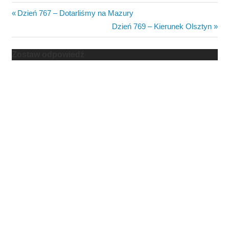
Nawigacja
Previous
Dzień 767 – Dotarliśmy na Mazury
Post:
Next
Dzień 769 – Kierunek Olsztyn
wpisu
Post:
Zostaw odpowiedź