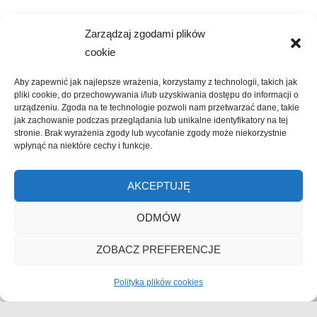
Szukaj
Zarządzaj zgodami plików
SZUKAJ
cookie
Aby zapewnić jak najlepsze wrażenia, korzystamy z technologii, takich jak
pliki cookie, do przechowywania i/lub uzyskiwania dostępu do informacji o
urządzeniu. Zgoda na te technologie pozwoli nam przetwarzać dane, takie
jak zachowanie podczas przeglądania lub unikalne identyfikatory na tej
stronie. Brak wyrażenia zgody lub wycofanie zgody może niekorzystnie
wpłynąć na niektóre cechy i funkcje.
Kliknij, żeby zaakceptować marketing
AKCEPTUJĘ
pliki cookies i włączyć tę treść
ODMÓW
ZOBACZ PREFERENCJE
Polityka plików cookies