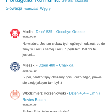
Serbia
Szwajcaria
Słowacja
Węgry
warsztat
Modin
-
Dzień 539 – Goodbye Greece
2026-03-21
No właśnie. Jestem ciekaw tych ogólnych odczuć, co do
zimy w Grecji i samej Grecji. Spędziłem 150 dni tej
jesieni…
Mieszki
-
Dzień 480 – Chalkida
2026-01-19
Super, bardzo fajny obszerny opis i dużo zdjęć, prawie
się czuję jakbym tam był :)
Włodzimierz Korzeniowski
-
Dzień 464 – Limni i
Rovies Beach
2026-01-02
Piękna Evia, tylko pozazdrościć