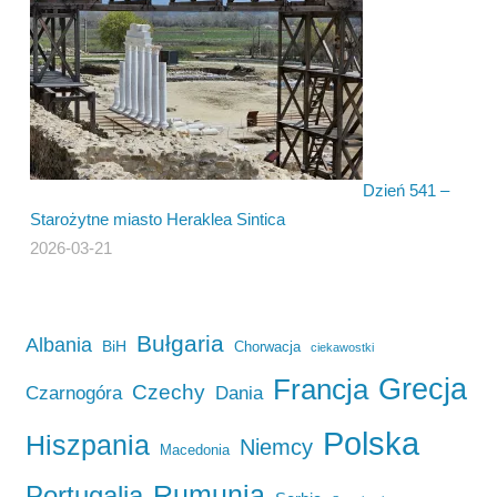
Dzień 541 –
Starożytne miasto Heraklea Sintica
2026-03-21
Bułgaria
Albania
BiH
Chorwacja
ciekawostki
Francja
Grecja
Czechy
Czarnogóra
Dania
Polska
Hiszpania
Niemcy
Macedonia
Rumunia
Portugalia