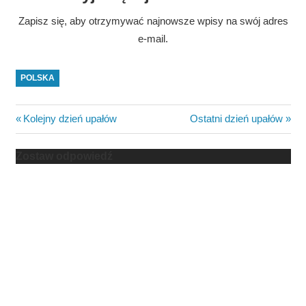
Zapisz się, aby otrzymywać najnowsze wpisy na swój adres
e-mail.
POLSKA
Nawigacja
Previous
Next
Kolejny dzień upałów
Ostatni dzień upałów
Post:
Post:
wpisu
Zostaw odpowiedź