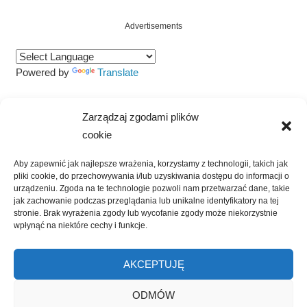
Advertisements
Powered by
Translate
Szukaj
Zarządzaj zgodami plików
SZUKAJ
cookie
Aby zapewnić jak najlepsze wrażenia, korzystamy z technologii, takich jak
pliki cookie, do przechowywania i/lub uzyskiwania dostępu do informacji o
urządzeniu. Zgoda na te technologie pozwoli nam przetwarzać dane, takie
jak zachowanie podczas przeglądania lub unikalne identyfikatory na tej
stronie. Brak wyrażenia zgody lub wycofanie zgody może niekorzystnie
wpłynąć na niektóre cechy i funkcje.
Kliknij, żeby zaakceptować marketing
AKCEPTUJĘ
pliki cookies i włączyć tę treść
ODMÓW