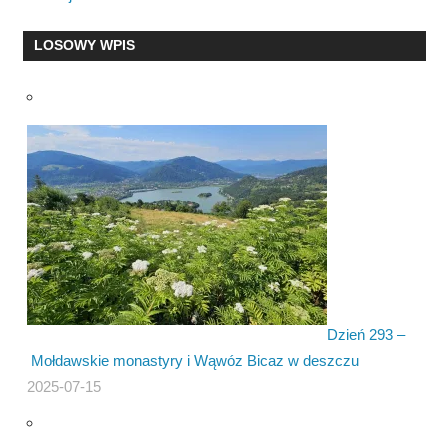
LOSOWY WPIS
Dzień 293 –
Mołdawskie monastyry i Wąwóz Bicaz w deszczu
2025-07-15