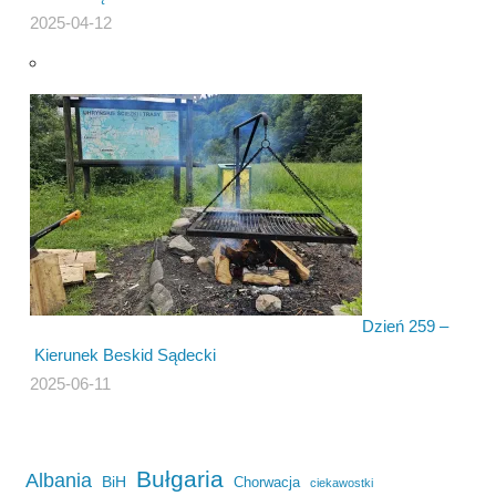
2025-04-12
Dzień 259 –
Kierunek Beskid Sądecki
2025-06-11
Bułgaria
Albania
BiH
Chorwacja
ciekawostki