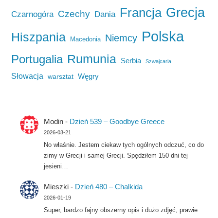
Francja
Grecja
Czechy
Czarnogóra
Dania
Polska
Hiszpania
Niemcy
Macedonia
Rumunia
Portugalia
Serbia
Szwajcaria
Słowacja
Węgry
warsztat
Modin
-
Dzień 539 – Goodbye Greece
2026-03-21
No właśnie. Jestem ciekaw tych ogólnych odczuć, co do
zimy w Grecji i samej Grecji. Spędziłem 150 dni tej
jesieni…
Mieszki
-
Dzień 480 – Chalkida
2026-01-19
Super, bardzo fajny obszerny opis i dużo zdjęć, prawie