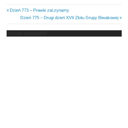
Nawigacja
Previous
Dzień 773 – Prawie zaczynamy
Post:
Next
Dzień 775 – Drugi dzień XVII Zlotu Grupy Biwakowej
wpisu
Post:
Zostaw odpowiedź