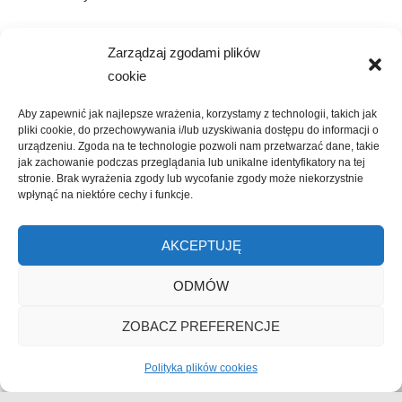
Szukaj
Zarządzaj zgodami plików
SZUKAJ
cookie
Aby zapewnić jak najlepsze wrażenia, korzystamy z technologii, takich jak
pliki cookie, do przechowywania i/lub uzyskiwania dostępu do informacji o
urządzeniu. Zgoda na te technologie pozwoli nam przetwarzać dane, takie
jak zachowanie podczas przeglądania lub unikalne identyfikatory na tej
stronie. Brak wyrażenia zgody lub wycofanie zgody może niekorzystnie
wpłynąć na niektóre cechy i funkcje.
Kliknij, żeby zaakceptować marketing
AKCEPTUJĘ
pliki cookies i włączyć tę treść
ODMÓW
ZOBACZ PREFERENCJE
Polityka plików cookies